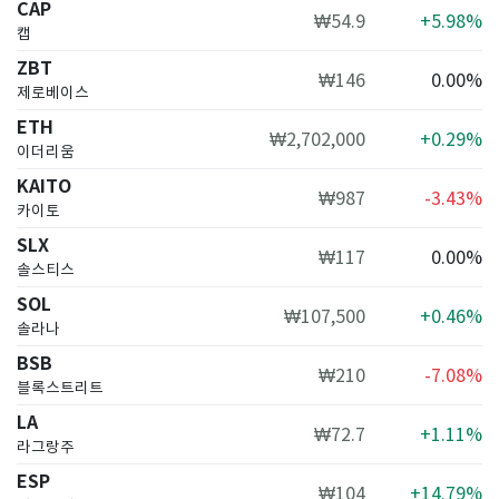
CAP
₩54.9
+5.98%
캡
ZBT
₩146
0.00%
제로베이스
ETH
₩2,702,000
+0.29%
이더리움
KAITO
₩987
-3.43%
카이토
SLX
₩117
0.00%
솔스티스
SOL
₩107,500
+0.46%
솔라나
BSB
₩210
-7.08%
블록스트리트
LA
₩72.7
+1.11%
라그랑주
ESP
₩104
+14.79%