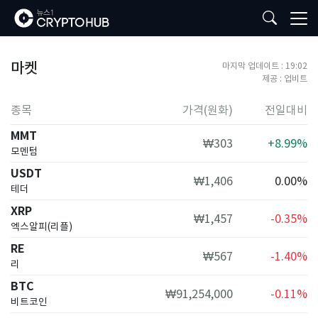
마켓
마지막 업데이트 :
19:02
제공 : 업비트
종목
가격(원화)
전일대비
MMT
₩303
+8.99%
모멘텀
USDT
₩1,406
0.00%
테더
XRP
₩1,457
-0.35%
엑스알피(리플)
RE
₩567
-1.40%
리
BTC
₩91,254,000
-0.11%
비트코인