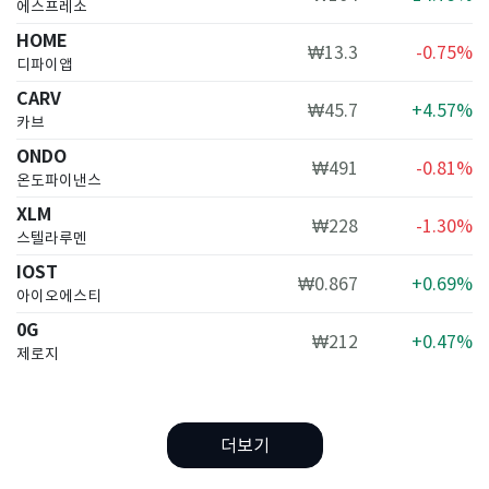
에스프레소
HOME
₩13.3
-0.75%
디파이앱
CARV
₩45.7
+4.57%
카브
ONDO
₩491
-0.81%
온도파이낸스
XLM
₩228
-1.30%
스텔라루멘
IOST
₩0.867
+0.69%
아이오에스티
0G
₩212
+0.47%
제로지
더보기