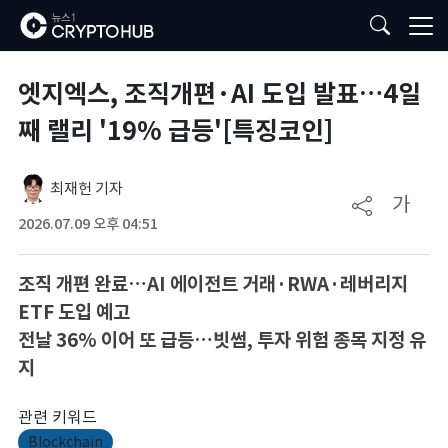
엣지엑스, 조직개편·AI 도입 발표…4일
째 랠리 '19% 급등'[특징코인]
최재헌 기자
가
2026.07.09 오후 04:51
조직 개편 완료…AI 에이전트 거래·RWA·레버리지
ETF 도입 예고
전날 36% 이어 또 급등…빗썸, 투자 위험 종목 지정 유
지
관련 키워드
Blockchain