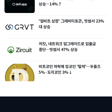
상승…14%↑
'업비트 상장' 그래비티토큰, 빗썸서 23%
대 상승
저킷, 네트워크 업그레이드로 입출금
중단…빗썸서 47% 상승
비트코인 하락에 밈코인 '털썩'…두들즈
5%·도지코인 3%↓