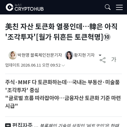
美친 자산 토큰화 열풍인데…韓은 아직
'조각투자'[월가 뒤흔든 토큰혁명]⑩
박현영 블록체인전문기자
황지현 기자
가
업데이트 2026.06.11 오전 09:52
주식·MMF 다 토큰화하는데…국내는 부동산·미술품
'조각투자' 중심
"글로벌 흐름 따라잡아야…금융자산 토큰화 기준 마련
시급"
편집자주 ...
블록체인 기술의 상징인 '비트코인'은 한때