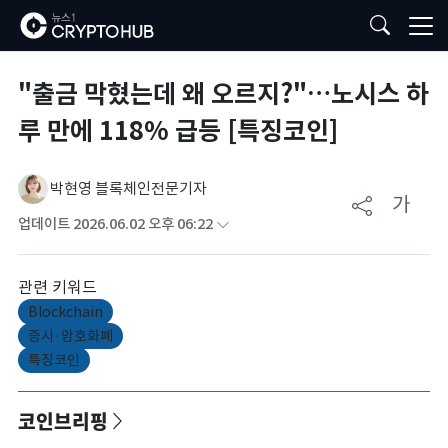
"출금 막혔는데 왜 오르지?"…노시스 하
루 만에 118% 급등 [특징코인]
박현영 블록체인전문기자
가
업데이트 2026.06.02 오후 06:22
관련 키워드
Blockchain
증시·암호화폐
특징코인
코인브리핑