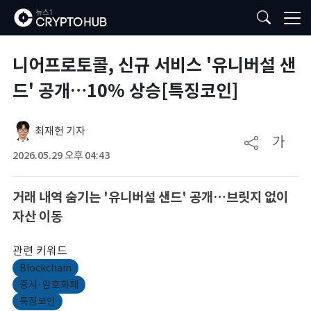
니어프로토콜, 신규 서비스 '유니버설 샌
드' 공개…10% 상승[특징코인]
최재헌 기자
가
2026.05.29 오후 04:43
거래 내역 숨기는 '유니버설 샌드' 공개…브릿지 없이
자산 이동
관련 키워드
Blockchain
증시·암호화폐
특징코인