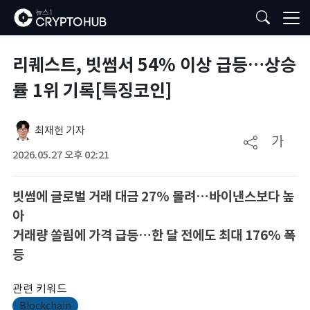
리퀘스트, 빗썸서 54% 이상 급등…상승
률 1위 기록[특징코인]
최재헌 기자
가
2026.05.27 오후 02:21
빗썸에 글로벌 거래 대금 27% 몰려…바이낸스보다 높
아
거래량 쏠림에 가격 급등…한 달 전에도 최대 176% 폭
등
관련 키워드
Blockchain