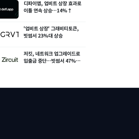
디파이앱, 업비트 상장 효과로
이틀 연속 상승…14%↑
'업비트 상장' 그래비티토큰,
빗썸서 23%대 상승
저킷, 네트워크 업그레이드로
입출금 중단…빗썸서 47%
상승