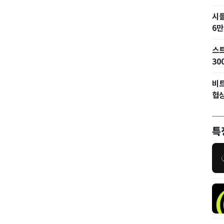
시
6만
스트
30
비트
협상
특