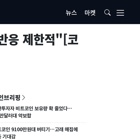
뉴스
마켓
반응 제한적"[코
인브리핑
관투자자 비트코인 보유량 확 줄었다…
4만달러대 약보합
코인 9100만원대 버티기…고래 매집에
등 기대감