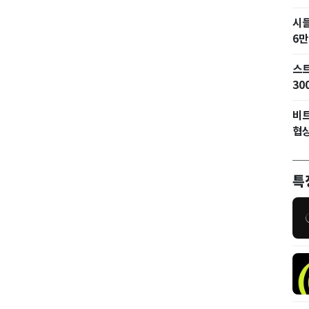
시
6만
스트
30
비트
협상
특