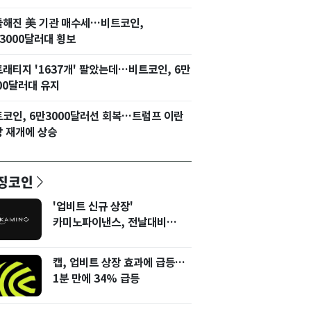
들해진 美 기관 매수세…비트코인,
3000달러대 횡보
래티지 '1637개' 팔았는데…비트코인, 6만
00달러대 유지
코인, 6만3000달러선 회복…트럼프 이란
 재개에 상승
징코인
'업비트 신규 상장'
카미노파이낸스, 전날대비
12% 상승
캡, 업비트 상장 효과에 급등…
1분 만에 34% 급등