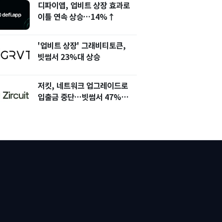
디파이앱, 업비트 상장 효과로
이틀 연속 상승…14%↑
'업비트 상장' 그래비티토큰,
빗썸서 23%대 상승
저킷, 네트워크 업그레이드로
입출금 중단…빗썸서 47%
상승