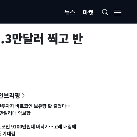
뉴스
마켓
.3만달러 찍고 반
인브리핑
관투자자 비트코인 보유량 확 줄었다…
4만달러대 약보합
코인 9100만원대 버티기…고래 매집에
등 기대감