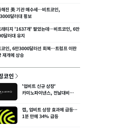
들해진 美 기관 매수세…비트코인,
3000달러대 횡보
래티지 '1637개' 팔았는데…비트코인, 6만
00달러대 유지
코인, 6만3000달러선 회복…트럼프 이란
 재개에 상승
징코인
'업비트 신규 상장'
카미노파이낸스, 전날대비
12% 상승
캡, 업비트 상장 효과에 급등…
1분 만에 34% 급등