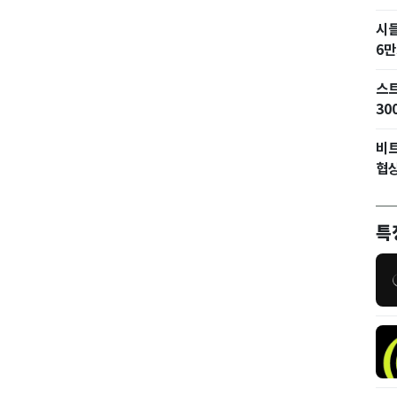
시
6만
스트
30
비트
협상
특