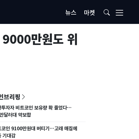
뉴스
마켓
 9000만원도 위
인브리핑
관투자자 비트코인 보유량 확 줄었다…
4만달러대 약보합
코인 9100만원대 버티기…고래 매집에
등 기대감