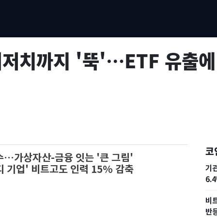
저치까지 '뚝'…ETF 유출에
코
수…가상자산-금융 잇는 '큰 그림'
기업' 비트고도 인력 15% 감축
기
6.
비트
반