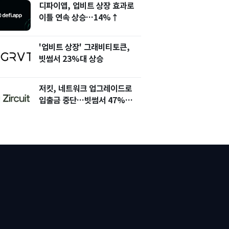
디파이앱, 업비트 상장 효과로
이틀 연속 상승…14%↑
'업비트 상장' 그래비티토큰,
빗썸서 23%대 상승
저킷, 네트워크 업그레이드로
입출금 중단…빗썸서 47%
상승