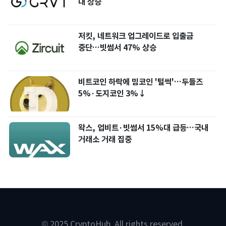
대 상승
저킷, 네트워크 업그레이드로 입출금
중단…빗썸서 47% 상승
비트코인 하락에 밈코인 '털썩'…두들즈
5%·도지코인 3%↓
왁스, 업비트·빗썸서 15%대 급등…국내
거래소 거래 집중
© 2025 CryptoHub. All rights reserved.