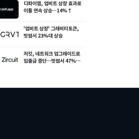
디파이앱, 업비트 상장 효과로
이틀 연속 상승…14%↑
'업비트 상장' 그래비티토큰,
빗썸서 23%대 상승
저킷, 네트워크 업그레이드로
입출금 중단…빗썸서 47%
상승