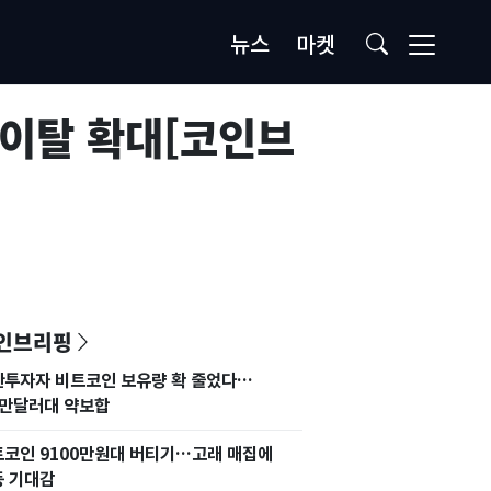
뉴스
마켓
 이탈 확대[코인브
인브리핑
관투자자 비트코인 보유량 확 줄었다…
4만달러대 약보합
코인 9100만원대 버티기…고래 매집에
등 기대감