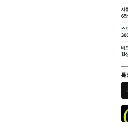
시
6만
스트
30
비트
협상
특